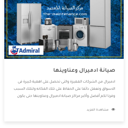
صيانة ادميرال وعناوينها
ادميرال من الشركات المميزة والتى تحصل على اهمية كبيرة فى
الاسواق وتعمل دائما على الحفاظ على تلك المكانه ولتلك السبب
وفرنا لكم أفضل وأكبر مراكز صيانة ادميرال وعناوينها حتى يكون
قريب من كل العملاء ويستطيع القيام بتصليح جميع المنتجات
مشاهدة المزيد
دون اى ازعاج كما أننا نهتم بكل ما يحتاجه المستهلك لكى نحافظ
على ثقتهم بنا ،وهتستمتع بأقوى العروض والخدمات ما بعد البيع
التى ترضى العميل