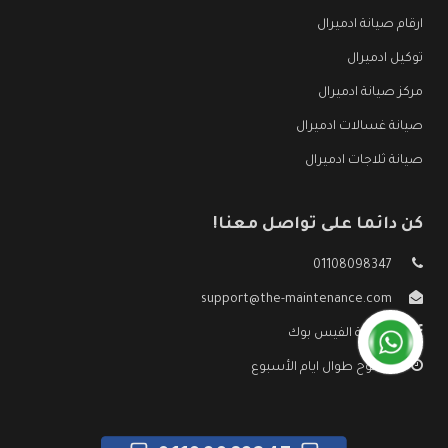
ارقام صيانة ادميرال
توكيل ادميرال
مركز صيانة ادميرال
صيانة غسالات ادميرال
صيانة ثلاجات ادميرال
كن دائما على تواصل معنا!
01108098347
support@the-maintenance.com
صفحة الفيس بوك
مفتوح طوال ايام الأسبوع