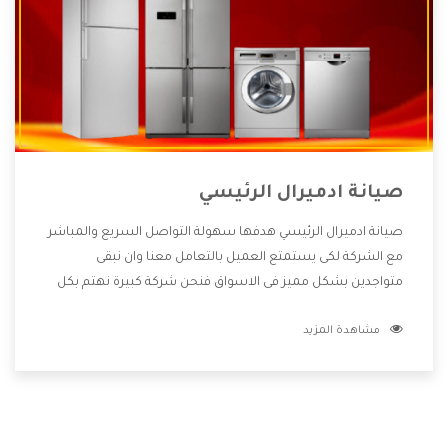
صيانة ادميرال الرئيسي
صيانة ادميرال الرئيسي هدفها سهولة التواصل السريع والمباشر
مع الشركة لكى يستمتع العميل بالتعامل معنا وان نبقى
متواجدين بشكل مميز فى الاسواق فنحن شركة كبيرة نهتم بكل
التفاصيل المهمة للعميل وان يستمتع بالخدمات التى تنفرد
مشاهدة المزيد
الشركة بها والتى تكون منها خدمة الصيانة التى تكون من أهم
الخدمات التى يرغب بها العميل لأنها تحافظ على كفاءة المنتج
كما أن شركة ادميرال تقدم لنا جميع الأجهزة التى نبحث عنها
وأقوى الأسعار التى تكون مناسبة لكثير من العملاء