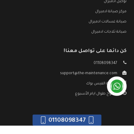
توكيل ادميرال
مركز صيانة ادميرال
صيانة غسالات ادميرال
صيانة ثلاجات ادميرال
كن دائما على تواصل معنا!
01108098347
support@the-maintenance.com
صفحة الفيس بوك
مفتوح طوال ايام الأسبوع
01108098347