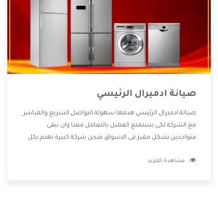
صيانة ادميرال الرئيسي
صيانة ادميرال الرئيسي هدفها سهولة التواصل السريع والمباشر
مع الشركة لكى يستمتع العميل بالتعامل معنا وان نبقى
متواجدين بشكل مميز فى الاسواق فنحن شركة كبيرة نهتم بكل
التفاصيل المهمة للعميل وان يستمتع بالخدمات التى تنفرد
مشاهدة المزيد
الشركة بها والتى تكون منها خدمة الصيانة التى تكون من أهم
الخدمات التى يرغب بها العميل لأنها تحافظ على كفاءة المنتج
كما أن شركة ادميرال تقدم لنا جميع الأجهزة التى نبحث عنها
وأقوى الأسعار التى تكون مناسبة لكثير من العملاء