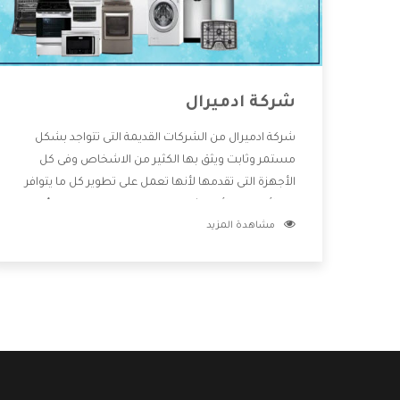
شركة ادميرال
شركة ادميرال من الشركات القديمة التى تتواجد بشكل
مستمر وثابت ويثق بها الكثير من الاشخاص وفى كل
الأجهزة التى تقدمها لأنها تعمل على تطوير كل ما يتوافر
فى الأسواق ولأنها شركة معروفة تهتم جدا بتوفير أفضل
مشاهدة المزيد
خدمات ما بعد البيع مع المنتجات وتقدم للعملاء أقوى
العروض والخصومات التى تسهل على المستهلك
الاستمتاع بشراء جميع ما نقدمه لكم معنا هتجد كل ما
هو جديد وأفضل