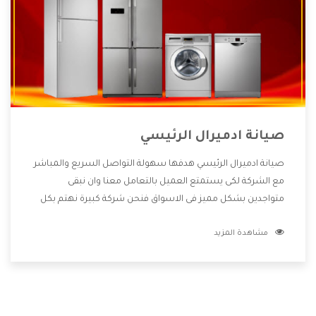
صيانة ادميرال الرئيسي
صيانة ادميرال الرئيسي هدفها سهولة التواصل السريع والمباشر
مع الشركة لكى يستمتع العميل بالتعامل معنا وان نبقى
متواجدين بشكل مميز فى الاسواق فنحن شركة كبيرة نهتم بكل
التفاصيل المهمة للعميل وان يستمتع بالخدمات التى تنفرد
مشاهدة المزيد
الشركة بها والتى تكون منها خدمة الصيانة التى تكون من أهم
الخدمات التى يرغب بها العميل لأنها تحافظ على كفاءة المنتج
كما أن شركة ادميرال تقدم لنا جميع الأجهزة التى نبحث عنها
وأقوى الأسعار التى تكون مناسبة لكثير من العملاء