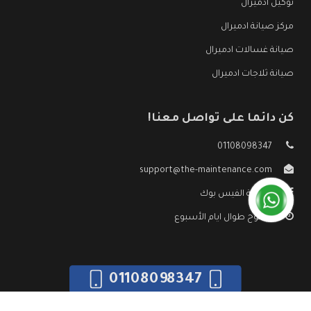
توكيل ادميرال
مركز صيانة ادميرال
صيانة غسالات ادميرال
صيانة ثلاجات ادميرال
كن دائما على تواصل معنا!
01108098347
support@the-maintenance.com
صفحة الفيس بوك
مفتوح طوال ايام الأسبوع
01108098347