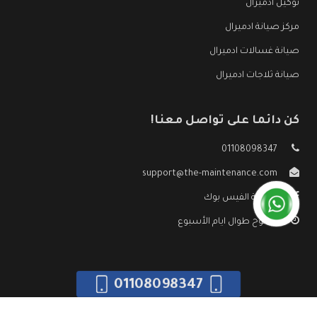
توكيل ادميرال
مركز صيانة ادميرال
صيانة غسالات ادميرال
صيانة ثلاجات ادميرال
كن دائما على تواصل معنا!
01108098347
support@the-maintenance.com
صفحة الفيس بوك
مفتوح طوال ايام الأسبوع
01108098347