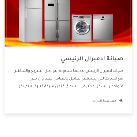
صيانة ادميرال الرئيسي
صيانة ادميرال الرئيسي هدفها سهولة التواصل السريع والمباشر
مع الشركة لكى يستمتع العميل بالتعامل معنا وان نبقى
متواجدين بشكل مميز فى الاسواق فنحن شركة كبيرة نهتم بكل
التفاصيل المهمة للعميل وان يستمتع بالخدمات التى تنفرد
مشاهدة المزيد
الشركة بها والتى تكون منها خدمة الصيانة التى تكون من أهم
الخدمات التى يرغب بها العميل لأنها تحافظ على كفاءة المنتج
كما أن شركة ادميرال تقدم لنا جميع الأجهزة التى نبحث عنها
وأقوى الأسعار التى تكون مناسبة لكثير من العملاء