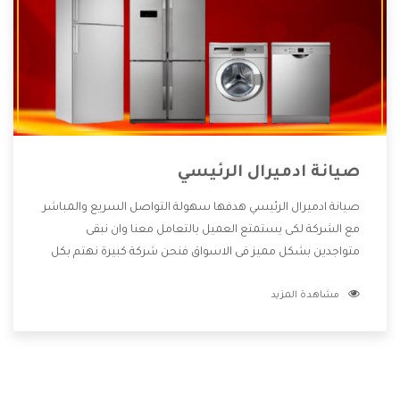
صيانة ادميرال الرئيسي
صيانة ادميرال الرئيسي هدفها سهولة التواصل السريع والمباشر
مع الشركة لكى يستمتع العميل بالتعامل معنا وان نبقى
متواجدين بشكل مميز فى الاسواق فنحن شركة كبيرة نهتم بكل
التفاصيل المهمة للعميل وان يستمتع بالخدمات التى تنفرد
مشاهدة المزيد
الشركة بها والتى تكون منها خدمة الصيانة التى تكون من أهم
الخدمات التى يرغب بها العميل لأنها تحافظ على كفاءة المنتج
كما أن شركة ادميرال تقدم لنا جميع الأجهزة التى نبحث عنها
وأقوى الأسعار التى تكون مناسبة لكثير من العملاء