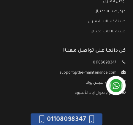
توكيل ادميرال
مركز صيانة ادميرال
صيانة غسالات ادميرال
صيانة ثلاجات ادميرال
كن دائما على تواصل معنا!
01108098347
support@the-maintenance.com
صفحة الفيس بوك
مفتوح طوال ايام الأسبوع
01108098347