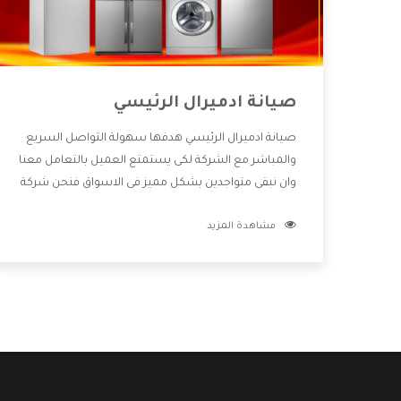
صيانة ادميرال الرئيسي
صيانة ادميرال الرئيسي هدفها سهولة التواصل السريع
والمباشر مع الشركة لكى يستمتع العميل بالتعامل معنا
وان نبقى متواجدين بشكل مميز فى الاسواق فنحن شركة
كبيرة نهتم بكل التفاصيل المهمة للعميل وان يستمتع
مشاهدة المزيد
بالخدمات التى تنفرد الشركة بها والتى تكون منها خدمة
الصيانة التى تكون من أهم الخدمات التى يرغب بها
العميل لأنها تحافظ على كفاءة المنتج كما أن شركة
ادميرال تقدم لنا جميع الأجهزة التى نبحث عنها وأقوى
الأسعار التى تكون مناسبة لكثير من العملاء