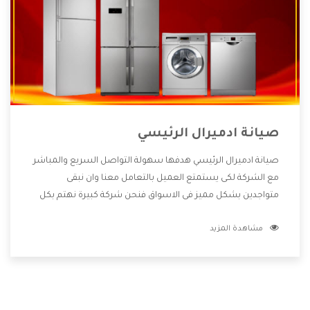
صيانة ادميرال الرئيسي
صيانة ادميرال الرئيسي هدفها سهولة التواصل السريع والمباشر
مع الشركة لكى يستمتع العميل بالتعامل معنا وان نبقى
متواجدين بشكل مميز فى الاسواق فنحن شركة كبيرة نهتم بكل
التفاصيل المهمة للعميل وان يستمتع بالخدمات التى تنفرد
مشاهدة المزيد
الشركة بها والتى تكون منها خدمة الصيانة التى تكون من أهم
الخدمات التى يرغب بها العميل لأنها تحافظ على كفاءة المنتج
كما أن شركة ادميرال تقدم لنا جميع الأجهزة التى نبحث عنها
وأقوى الأسعار التى تكون مناسبة لكثير من العملاء