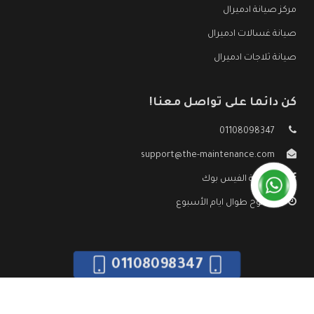
مركز صيانة ادميرال
صيانة غسالات ادميرال
صيانة ثلاجات ادميرال
كن دائما على تواصل معنا!
01108098347
support@the-maintenance.com
صفحة الفيس بوك
مفتوح طوال ايام الأسبوع
01108098347
جميع الحقوق محفوظه ©
صيانة ادميرال