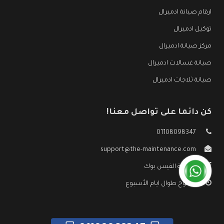
ارقام صيانة ادميرال
توكيل ادميرال
مركز صيانة ادميرال
صيانة غسالات ادميرال
صيانة ثلاجات ادميرال
كن دائما على تواصل معنا!
01108098347
support@the-maintenance.com
صفحة الفيس بوك
مفتوح طوال ايام الأسبوع