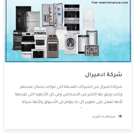
شركة ادميرال
شركة ادميرال من الشركات القديمة التى تتواجد بشكل مستمر
وثابت ويثق بها الكثير من الاشخاص وفى كل الأجهزة التى تقدمها
لأنها تعمل على تطوير كل ما يتوافر فى الأسواق ولأنها شركة
معروفة تهتم جدا بتوفير أفضل خدمات ما بعد البيع مع المنتجات
مشاهدة المزيد
وتقدم للعملاء أقوى العروض والخصومات التى تسهل على
المستهلك الاستمتاع بشراء جميع ما نقدمه لكم معنا هتجد كل
ما هو جديد وأفضل