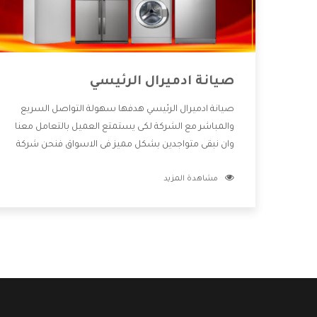
صيانة ادميرال الرئيسي
صيانة ادميرال الرئيسي هدفها سهولة التواصل السريع
والمباشر مع الشركة لكى يستمتع العميل بالتعامل معنا
وان نبقى متواجدين بشكل مميز فى الاسواق فنحن شركة
كبيرة نهتم بكل التفاصيل المهمة للعميل وان يستمتع
مشاهدة المزيد
بالخدمات التى تنفرد الشركة بها والتى تكون منها خدمة
الصيانة التى تكون من أهم الخدمات التى يرغب بها
العميل لأنها تحافظ على كفاءة المنتج كما أن شركة
ادميرال تقدم لنا جميع الأجهزة التى نبحث عنها وأقوى
الأسعار التى تكون مناسبة لكثير من العملاء