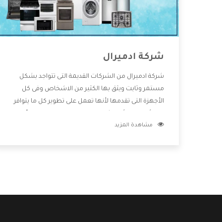
شركة ادميرال
شركة ادميرال من الشركات القديمة التى تتواجد بشكل
مستمر وثابت ويثق بها الكثير من الاشخاص وفى كل
الأجهزة التى تقدمها لأنها تعمل على تطوير كل ما يتوافر
فى الأسواق ولأنها شركة معروفة تهتم جدا بتوفير أفضل
مشاهدة المزيد
خدمات ما بعد البيع مع المنتجات وتقدم للعملاء أقوى
العروض والخصومات التى تسهل على المستهلك
الاستمتاع بشراء جميع ما نقدمه لكم معنا هتجد كل ما
هو جديد وأفضل