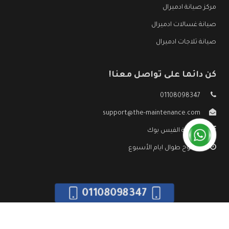
مركز صيانة ادميرال
صيانة غسالات ادميرال
صيانة ثلاجات ادميرال
كن دائما على تواصل معنا!
01108098347
support@the-maintenance.com
صفحة الفيس بوك
مفتوح طوال ايام الأسبوع
01108098347
جميع الحقوق محفوظه ©
صيانة ادميرال