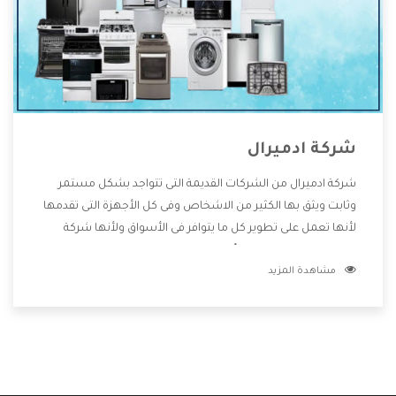
شركة ادميرال
شركة ادميرال من الشركات القديمة التى تتواجد بشكل مستمر
وثابت ويثق بها الكثير من الاشخاص وفى كل الأجهزة التى تقدمها
لأنها تعمل على تطوير كل ما يتوافر فى الأسواق ولأنها شركة
معروفة تهتم جدا بتوفير أفضل خدمات ما بعد البيع مع المنتجات
مشاهدة المزيد
وتقدم للعملاء أقوى العروض والخصومات التى تسهل على
المستهلك الاستمتاع بشراء جميع ما نقدمه لكم معنا هتجد كل
ما هو جديد وأفضل