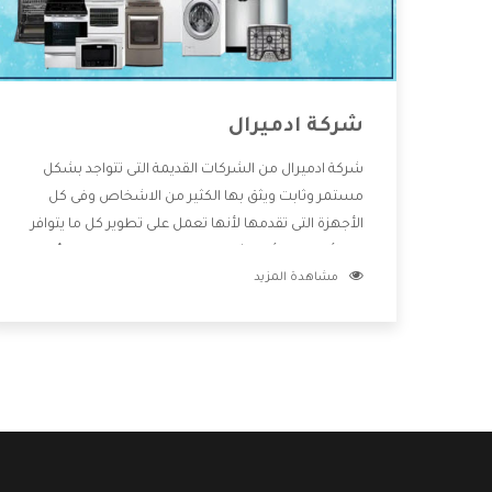
شركة ادميرال
شركة ادميرال من الشركات القديمة التى تتواجد بشكل
مستمر وثابت ويثق بها الكثير من الاشخاص وفى كل
الأجهزة التى تقدمها لأنها تعمل على تطوير كل ما يتوافر
فى الأسواق ولأنها شركة معروفة تهتم جدا بتوفير أفضل
مشاهدة المزيد
خدمات ما بعد البيع مع المنتجات وتقدم للعملاء أقوى
العروض والخصومات التى تسهل على المستهلك
الاستمتاع بشراء جميع ما نقدمه لكم معنا هتجد كل ما
هو جديد وأفضل