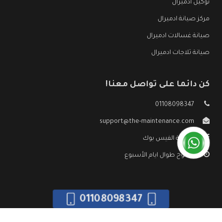
توكيل ادميرال
مركز صيانة ادميرال
صيانة غسالات ادميرال
صيانة ثلاجات ادميرال
كن دائما على تواصل معنا!
01108098347
support@the-maintenance.com
صفحة الفيس بوك
مفتوح طوال ايام الأسبوع
01108098347