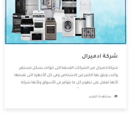
شركة ادميرال
شركة ادميرال من الشركات القديمة التى تتواجد بشكل مستمر
وثابت ويثق بها الكثير من الاشخاص وفى كل الأجهزة التى تقدمها
لأنها تعمل على تطوير كل ما يتوافر فى الأسواق ولأنها شركة
معروفة تهتم جدا بتوفير أفضل خدمات ما بعد البيع مع المنتجات
مشاهدة المزيد
وتقدم للعملاء أقوى العروض والخصومات التى تسهل على
المستهلك الاستمتاع بشراء جميع ما نقدمه لكم معنا هتجد كل
ما هو جديد وأفضل