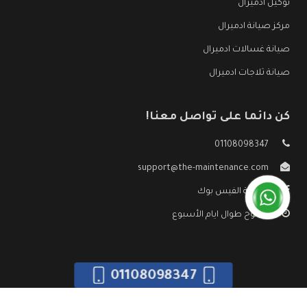
توكيل ادميرال
مركز صيانة ادميرال
صيانة غسالات ادميرال
صيانة ثلاجات ادميرال
كن دائما على تواصل معنا!
01108098347
support@the-maintenance.com
صفحة الفيس بوك
مفتوح طوال ايام الأسبوع
01108098347