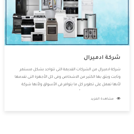
شركة ادميرال
شركة ادميرال من الشركات القديمة التى تتواجد بشكل مستمر
وثابت ويثق بها الكثير من الاشخاص وفى كل الأجهزة التى تقدمها
لأنها تعمل على تطوير كل ما يتوافر فى الأسواق ولأنها شركة
معروفة تهتم جدا بتوفير أفضل خدمات ما بعد البيع مع المنتجات
مشاهدة المزيد
وتقدم للعملاء أقوى العروض والخصومات التى تسهل على
المستهلك الاستمتاع بشراء جميع ما نقدمه لكم معنا هتجد كل
ما هو جديد وأفضل