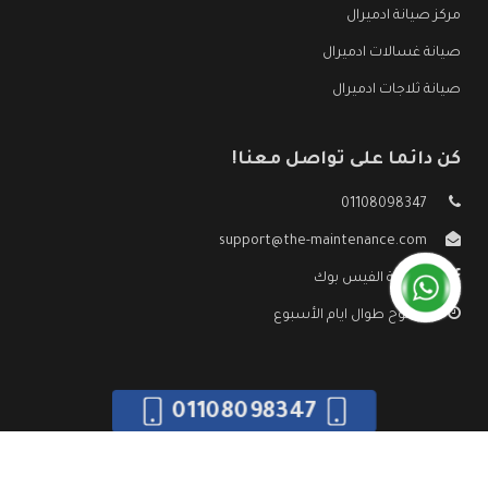
مركز صيانة ادميرال
صيانة غسالات ادميرال
صيانة ثلاجات ادميرال
كن دائما على تواصل معنا!
01108098347
support@the-maintenance.com
صفحة الفيس بوك
مفتوح طوال ايام الأسبوع
01108098347
جميع الحقوق محفوظه ©
صيانة ادميرال