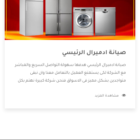
صيانة ادميرال الرئيسي
صيانة ادميرال الرئيسي هدفها سهولة التواصل السريع والمباشر
مع الشركة لكى يستمتع العميل بالتعامل معنا وان نبقى
متواجدين بشكل مميز فى الاسواق فنحن شركة كبيرة نهتم بكل
التفاصيل المهمة للعميل وان يستمتع بالخدمات التى تنفرد
مشاهدة المزيد
الشركة بها والتى تكون منها خدمة الصيانة التى تكون من أهم
الخدمات التى يرغب بها العميل لأنها تحافظ على كفاءة المنتج
كما أن شركة ادميرال تقدم لنا جميع الأجهزة التى نبحث عنها
وأقوى الأسعار التى تكون مناسبة لكثير من العملاء