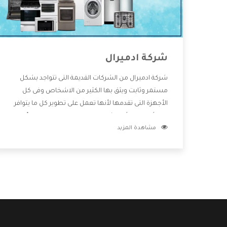
شركة ادميرال
شركة ادميرال من الشركات القديمة التى تتواجد بشكل
مستمر وثابت ويثق بها الكثير من الاشخاص وفى كل
الأجهزة التى تقدمها لأنها تعمل على تطوير كل ما يتوافر
فى الأسواق ولأنها شركة معروفة تهتم جدا بتوفير أفضل
مشاهدة المزيد
خدمات ما بعد البيع مع المنتجات وتقدم للعملاء أقوى
العروض والخصومات التى تسهل على المستهلك
الاستمتاع بشراء جميع ما نقدمه لكم معنا هتجد كل ما
هو جديد وأفضل