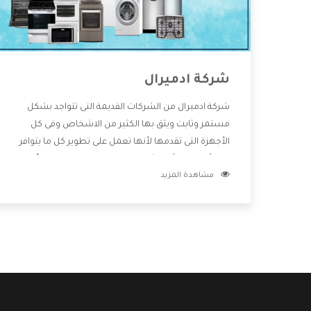
شركة ادميرال
شركة ادميرال من الشركات القديمة التى تتواجد بشكل
مستمر وثابت ويثق بها الكثير من الاشخاص وفى كل
الأجهزة التى تقدمها لأنها تعمل على تطوير كل ما يتوافر
فى الأسواق ولأنها شركة معروفة تهتم جدا بتوفير أفضل
مشاهدة المزيد
خدمات ما بعد البيع مع المنتجات وتقدم للعملاء أقوى
العروض والخصومات التى تسهل على المستهلك
الاستمتاع بشراء جميع ما نقدمه لكم معنا هتجد كل ما
هو جديد وأفضل