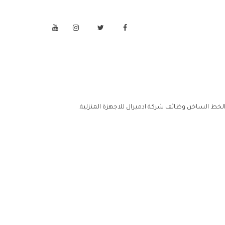
الخط الساخن وظائف شركة ادميرال للاجهزة المنزلية.