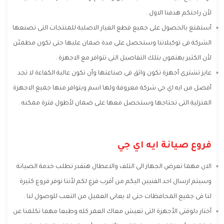
لأن راحتكم هدفنا الاول .
أستمتع بالحصول على جميع قطع الغيار الاصلية للمنتجات التى تصنعها
الشركة فى توكيلاتنا وستحصل على مدة ضمان عليها حتى تكون مطمئن
لأن الكثير يهتمون بتلك التفاصيل التى تتوافر مع الاجهزة .
عايز تشترى أجهزة تكون واثق فى صناعتها وأن تكون عالية الكفاءة لا تجد
أفضل من ايه اي جي شركة معروفة ولها اسم ويتوافر منها جميع الاجهزة
المنزلية التى تحتاجها وستحصل معها على ضمان لأطول فترة ممكنه .
فروع صيانة ايه اي جي
الان مهما تعرض الجهاز الى التلف والاعطال هتقدر تطلب خدمة الصيانة
وسيتم ارسال احد الفنيين اليكم من أقرب فرع لكم لأننا نوفر فروع كثيرة
لنا فى جميع المحافظات حتى لا يعانى العميل من التعب للوصول لنا .
أختار دلوقتى الأجهزة التى تعيش معاك العمر كله وطبعا مهما تكلمنا عن