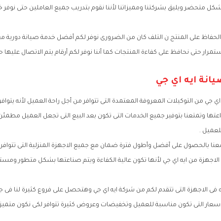
كل متحضر ويليق بشركتنا ومميزاتنا لأننا نقوم بتدريب جميع العاملين حتى نوفر 
حفاظ على المنتج ن التلف كان من الضرورى نوفر لكم أفضل خدمة صيانة دورية مع 
مرار حتى نحافظ على كفاءة المنتجات كما أننا نوفر لكم أرقام يتم الاتصال عليها ح
يانة ايه اي جي
اي جي من التوكيلات المعروفة المعتمدة التى تتوافر من أجل راحة العميل لأنه يتواف
عتها وتمتعنا بتوفير جميع الخدمات التى تكون بعد البيع التى تجعل العميل مطمئن
لعميل .
عنا بالحصول على أفضل وأطول فترة ضمان مع جميع الاجهزة المنزلية التى تتوافر 
لاجهزة من ايه اي جي لأنها تكون عالية الكفاءة ويتم صناعتها بشكل متطور ومست
ه فى الاجهزة التى تتقدم لكم من شركة ايه اي جي وهتحصل على فروع كثيرة لنا فى
ار التى تكون مناسبة للعميل وتخفيضات وعروض كثيرة تتوافر لكى نكون متميزين