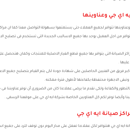
ه اي جي وعناوينها
 وعناوينها تتوافر لجميع العملاء حتى يستمتعوا بسهولة التواصل معنا كما ان مراك
وافر من اجل العميل يوجد بها جميع الاساليب الجديدة التى تستخدم فى تصليح ال
اكز الصيانة التى يتوافر بها جميع قطع الغيار الاصلية للمنتجات وكمان هتحصل ع
ليها .
كبر فريق من الفنيين الحاصلين على شهادة جودة لكى يتم القيام بتصليح جميع الا
 وتبقى الاجهزة محتفظة بكفاءتها لأطول فترة ممكنه .
بالتطور والكفاءة ولكى نقدم ما يرضى عملاءنا كان من الضرورى أن نوفر عناويننا 
ينا وأيضا نوفر لكم كل العناويين الخاصة بشركة ايه اي جي على موقعنا الرسمى .
اكز صيانة ايه اي جي
ة ايه اي جي هتتوافر لكل عملاءنا تعمل على مدار اليوم دون توقف للرد على جميع 