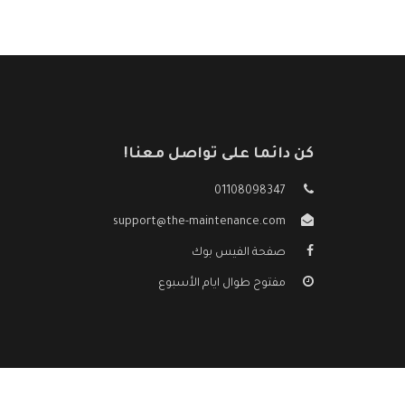
كن دائما على تواصل معنا!
01108098347
support@the-maintenance.com
صفحة الفيس بوك
مفتوح طوال ايام الأسبوع