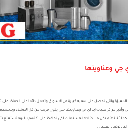
 جي وعناوينها
لمميزة والتى تحصل على اهمية كبيرة فى الاسواق وتعمل دائما على الحفاظ على تل
 وأكبر مراكز صيانة ايه اي جي وعناوينها حتى يكون قريب من كل العملاء ويستطيع
ج كما أننا نهتم بكل ما يحتاجه المستهلك لكى نحافظ على ثقتهم بنا ،وهتستمتع ب
التى ترضى العميل .