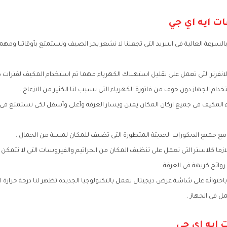
ت ايه اي جي
السرعة العالية فى التبريد التى تجعلنا لا نشعر بحر الصيف ونستمتع بأوقاتنا ومهم
لانفرتر التى تعمل على تقليل استهلاك الكهرباء مهما تم استخدام المكيف لفترات 
ام الجهاز دون خوف من فاتورة الكهرباء التى تسبب لنا الكثير من الازعاج .
ء المكيف فى جميع اركان المكان يمين ويسار الغرفه وأعلى وأسفل لكى نستمتع ف
 جميع الديكورات الحديثة المتطورة التى تضيف للمكان لمسة من الجمال .
لازما كلاستر التى تعمل على تنظيف المكان من الجراثيم والفيروسات التى لا نتمك
 روائح كريهة فى الغرفة .
باحتوائه على شاشة عرض ديجيتال تعمل بالتكنولوجيا الجديدة تظهر لنا درجة حرارة ال
ل فى الجهاز .
 ايه اي جي