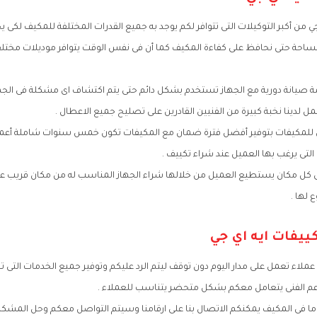
ي من أكبر التوكيلات التى تتوافر لكم يوجد به جميع القدرات المختلفة للمكيف لكى ي
مساحة حتى نحافظ على كفاءة المكيف كما أن فى نفس الوقت يتوافر موديلات مخت
يانة دورية مع الجهاز تستخدم بشكل دائم حتى يتم اكتشاف اى مشكلة فى الجها
ل لدينا نخبة كبيرة من الفنيين القادرين على تصليح جميع الاعطال .
ي للمكيفات بتوفير أفضل فترة ضمان مع المكيفات تكون خمس سنوات شاملة أعمال
التى يرغب بها العميل عند شراء تكييف .
 فى كل مكان يستطيع العميل من خلالها شراء الجهاز المناسب له من مكان قريب 
ع لها .
ييفات ايه اي جي
اء تعمل على مدار اليوم دون توقف ليتم الرد عليكم وتوفير جميع الخدمات التى تحتا
عم الفنى يتعامل معكم بشكل متحضر يتناسب للعملاء .
ما فى المكيف يمكنكم الاتصال بنا على ارقامنا وسيتم التواصل معكم وحل المش