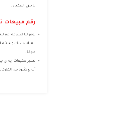
لا ينزع العميل .
رقم مبيعات تك
توفر لنا الشركة رقم ل
المناسب لك وسيتم الت
مجانا .
تتميز مكيفات ايه اي ج
أنواع كثيرة من المارك