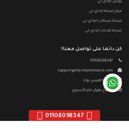
توكيل ايه اي جي
مركز صيانة ايه اي جي
صيانة غسالات ايه اي جي
صيانة ثلاجات ايه اي جي
كن دائما على تواصل معنا!
01108098347
support@the-maintenance.com
صفحة الفيس بوك
مفتوح طوال ايام الأسبوع
01108098347