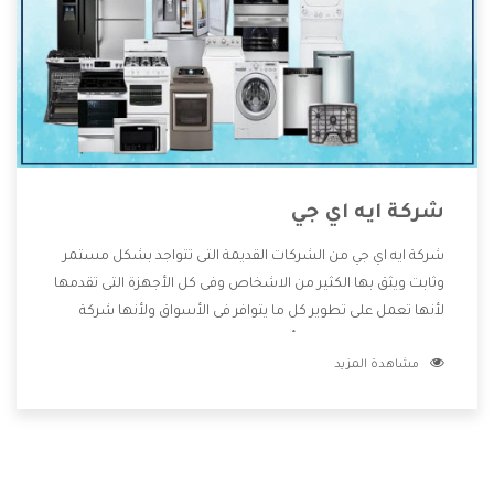
شركة ايه اي جي
شركة ايه اي جي من الشركات القديمة التى تتواجد بشكل مستمر
وثابت ويثق بها الكثير من الاشخاص وفى كل الأجهزة التى تقدمها
لأنها تعمل على تطوير كل ما يتوافر فى الأسواق ولأنها شركة
معروفة تهتم جدا بتوفير أفضل خدمات ما بعد البيع مع المنتجات
مشاهدة المزيد
وتقدم للعملاء أقوى العروض والخصومات التى تسهل على
المستهلك الاستمتاع بشراء جميع ما نقدمه لكم معنا هتجد كل
ما هو جديد وأفضل