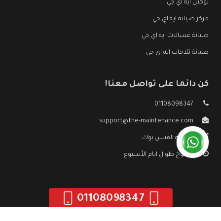
توكيل ايه اي جي
مركز صيانة ايه اي جي
صيانة غسالات ايه اي جي
صيانة ثلاجات ايه اي جي
كن دائما على تواصل معنا!
01108098347
support@the-maintenance.com
صفحة الفيس بوك
مفتوح طوال ايام الأسبوع
01108098347