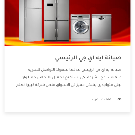
صيانة ايه اي جي الرئيسي
صيانة ايه اي جي الرئيسي هدفها سهولة التواصل السريع
والمباشر مع الشركة لكى يستمتع العميل بالتعامل معنا وان
نبقى متواجدين بشكل مميز فى الاسواق فنحن شركة كبيرة نهتم
بكل التفاصيل المهمة للعميل وان يستمتع بالخدمات التى تنفرد
مشاهدة المزيد
الشركة بها والتى تكون منها خدمة الصيانة التى تكون من أهم
الخدمات التى يرغب بها العميل لأنها تحافظ على كفاءة المنتج
كما أن شركة ايه اي جي تقدم لنا جميع الأجهزة التى نبحث عنها
وأقوى الأسعار التى تكون مناسبة لكثير من العملاء