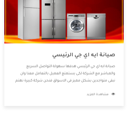
صيانة ايه اي جي الرئيسي
صيانة ايه اي جي الرئيسي هدفها سهولة التواصل السريع
والمباشر مع الشركة لكى يستمتع العميل بالتعامل معنا وان
نبقى متواجدين بشكل مميز فى الاسواق فنحن شركة كبيرة نهتم
بكل التفاصيل المهمة للعميل وان يستمتع بالخدمات التى تنفرد
مشاهدة المزيد
الشركة بها والتى تكون منها خدمة الصيانة التى تكون من أهم
الخدمات التى يرغب بها العميل لأنها تحافظ على كفاءة المنتج
كما أن شركة ايه اي جي تقدم لنا جميع الأجهزة التى نبحث عنها
وأقوى الأسعار التى تكون مناسبة لكثير من العملاء