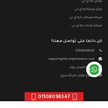
توكيل ايه اي جي
مركز صيانة ايه اي جي
صيانة غسالات ايه اي جي
صيانة ثلاجات ايه اي جي
كن دائما على تواصل معنا!
01108098347
support@the-maintenance.com
صفحة الفيس بوك
مفتوح طوال ايام الأسبوع
01108098347