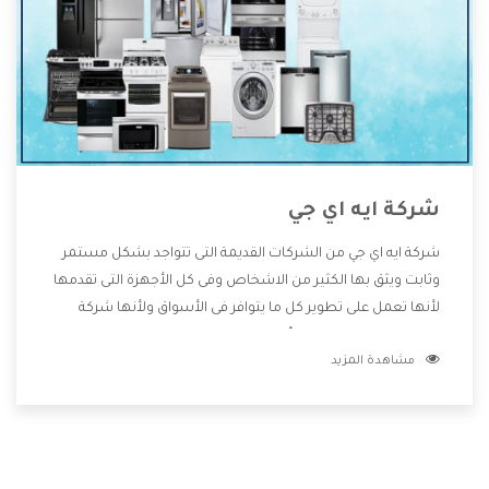
شركة ايه اي جي
شركة ايه اي جي من الشركات القديمة التى تتواجد بشكل مستمر
وثابت ويثق بها الكثير من الاشخاص وفى كل الأجهزة التى تقدمها
لأنها تعمل على تطوير كل ما يتوافر فى الأسواق ولأنها شركة
معروفة تهتم جدا بتوفير أفضل خدمات ما بعد البيع مع المنتجات
مشاهدة المزيد
وتقدم للعملاء أقوى العروض والخصومات التى تسهل على
المستهلك الاستمتاع بشراء جميع ما نقدمه لكم معنا هتجد كل
ما هو جديد وأفضل