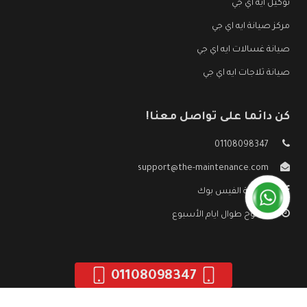
توكيل ايه اي جي
مركز صيانة ايه اي جي
صيانة غسالات ايه اي جي
صيانة ثلاجات ايه اي جي
كن دائما على تواصل معنا!
01108098347
support@the-maintenance.com
صفحة الفيس بوك
مفتوح طوال ايام الأسبوع
01108098347