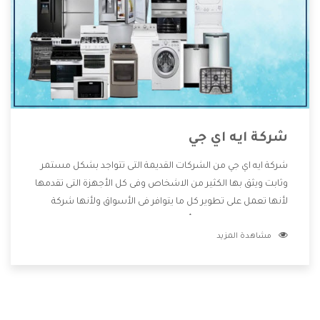
شركة ايه اي جي
شركة ايه اي جي من الشركات القديمة التى تتواجد بشكل مستمر
وثابت ويثق بها الكثير من الاشخاص وفى كل الأجهزة التى تقدمها
لأنها تعمل على تطوير كل ما يتوافر فى الأسواق ولأنها شركة
معروفة تهتم جدا بتوفير أفضل خدمات ما بعد البيع مع المنتجات
مشاهدة المزيد
وتقدم للعملاء أقوى العروض والخصومات التى تسهل على
المستهلك الاستمتاع بشراء جميع ما نقدمه لكم معنا هتجد كل
ما هو جديد وأفضل