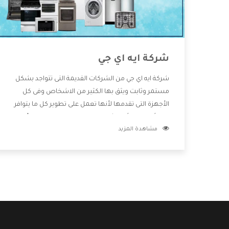
شركة ايه اي جي
شركة ايه اي جي من الشركات القديمة التى تتواجد بشكل
مستمر وثابت ويثق بها الكثير من الاشخاص وفى كل
الأجهزة التى تقدمها لأنها تعمل على تطوير كل ما يتوافر
فى الأسواق ولأنها شركة معروفة تهتم جدا بتوفير أفضل
مشاهدة المزيد
خدمات ما بعد البيع مع المنتجات وتقدم للعملاء أقوى
العروض والخصومات التى تسهل على المستهلك
الاستمتاع بشراء جميع ما نقدمه لكم معنا هتجد كل ما
هو جديد وأفضل