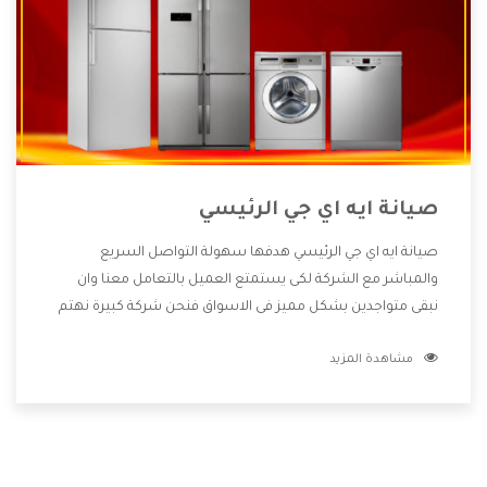
صيانة ايه اي جي الرئيسي
صيانة ايه اي جي الرئيسي هدفها سهولة التواصل السريع
والمباشر مع الشركة لكى يستمتع العميل بالتعامل معنا وان
نبقى متواجدين بشكل مميز فى الاسواق فنحن شركة كبيرة نهتم
بكل التفاصيل المهمة للعميل وان يستمتع بالخدمات التى تنفرد
مشاهدة المزيد
الشركة بها والتى تكون منها خدمة الصيانة التى تكون من أهم
الخدمات التى يرغب بها العميل لأنها تحافظ على كفاءة المنتج
كما أن شركة ايه اي جي تقدم لنا جميع الأجهزة التى نبحث عنها
وأقوى الأسعار التى تكون مناسبة لكثير من العملاء