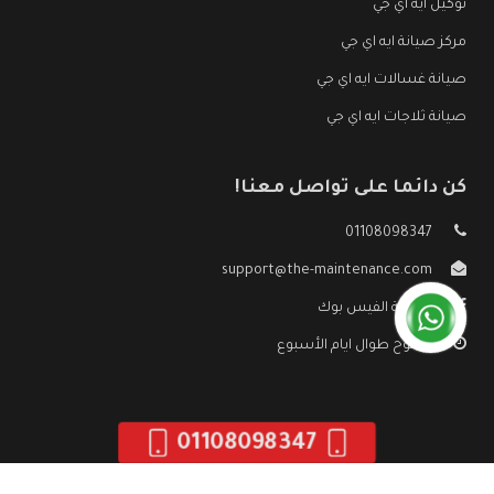
توكيل ايه اي جي
مركز صيانة ايه اي جي
صيانة غسالات ايه اي جي
صيانة ثلاجات ايه اي جي
كن دائما على تواصل معنا!
01108098347
support@the-maintenance.com
صفحة الفيس بوك
مفتوح طوال ايام الأسبوع
01108098347