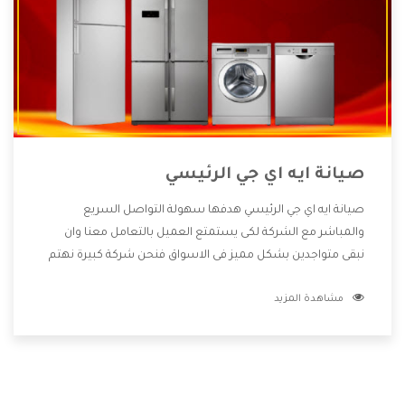
صيانة ايه اي جي الرئيسي
صيانة ايه اي جي الرئيسي هدفها سهولة التواصل السريع
والمباشر مع الشركة لكى يستمتع العميل بالتعامل معنا وان
نبقى متواجدين بشكل مميز فى الاسواق فنحن شركة كبيرة نهتم
بكل التفاصيل المهمة للعميل وان يستمتع بالخدمات التى تنفرد
مشاهدة المزيد
الشركة بها والتى تكون منها خدمة الصيانة التى تكون من أهم
الخدمات التى يرغب بها العميل لأنها تحافظ على كفاءة المنتج
كما أن شركة ايه اي جي تقدم لنا جميع الأجهزة التى نبحث عنها
وأقوى الأسعار التى تكون مناسبة لكثير من العملاء