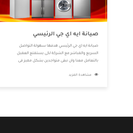
صيانة ايه اي جي الرئيسي
صيانة ايه اي جي الرئيسي هدفها سهولة التواصل
السريع والمباشر مع الشركة لكى يستمتع العميل
بالتعامل معنا وان نبقى متواجدين بشكل مميز فى
الاسواق فنحن شركة كبيرة نهتم بكل التفاصيل المهمة
مشاهدة المزيد
للعميل وان يستمتع بالخدمات التى تنفرد الشركة بها
والتى تكون منها خدمة الصيانة التى تكون من أهم
الخدمات التى يرغب بها العميل لأنها تحافظ على كفاءة
المنتج كما أن شركة ايه اي جي تقدم لنا جميع الأجهزة التى
نبحث عنها وأقوى الأسعار التى تكون مناسبة لكثير من
العملاء