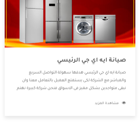
صيانة ايه اي جي الرئيسي
صيانة ايه اي جي الرئيسي هدفها سهولة التواصل السريع
والمباشر مع الشركة لكى يستمتع العميل بالتعامل معنا وان
نبقى متواجدين بشكل مميز فى الاسواق فنحن شركة كبيرة نهتم
بكل التفاصيل المهمة للعميل وان يستمتع بالخدمات التى تنفرد
مشاهدة المزيد
الشركة بها والتى تكون منها خدمة الصيانة التى تكون من أهم
الخدمات التى يرغب بها العميل لأنها تحافظ على كفاءة المنتج
كما أن شركة ايه اي جي تقدم لنا جميع الأجهزة التى نبحث عنها
وأقوى الأسعار التى تكون مناسبة لكثير من العملاء