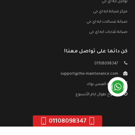
توكيل ايه اي جي
مركز صيانة ايه اي جي
صيانة غسالات ايه اي جي
صيانة ثلاجات ايه اي جي
كن دائما على تواصل معنا!
01108098347
support@the-maintenance.com
صفحة الفيس بوك
مفتوح طوال ايام الأسبوع
01108098347