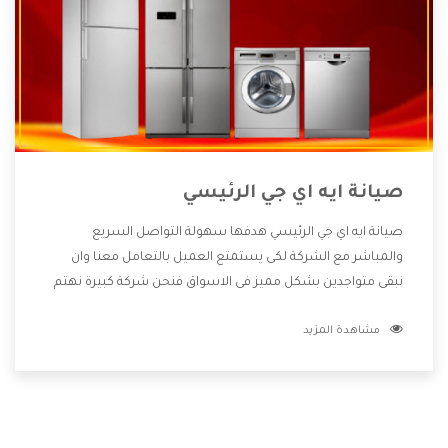
صيانة ايه اي جي الرئيسي
صيانة ايه اي جي الرئيسي هدفها سهولة التواصل السريع
والمباشر مع الشركة لكى يستمتع العميل بالتعامل معنا وان
نبقى متواجدين بشكل مميز فى الاسواق فنحن شركة كبيرة نهتم
بكل التفاصيل المهمة للعميل وان يستمتع بالخدمات التى تنفرد
مشاهدة المزيد
الشركة بها والتى تكون منها خدمة الصيانة التى تكون من أهم
الخدمات التى يرغب بها العميل لأنها تحافظ على كفاءة المنتج
كما أن شركة ايه اي جي تقدم لنا جميع الأجهزة التى نبحث عنها
وأقوى الأسعار التى تكون مناسبة لكثير من العملاء