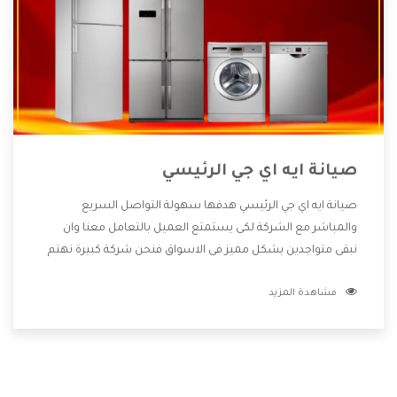
صيانة ايه اي جي الرئيسي
صيانة ايه اي جي الرئيسي هدفها سهولة التواصل السريع
والمباشر مع الشركة لكى يستمتع العميل بالتعامل معنا وان
نبقى متواجدين بشكل مميز فى الاسواق فنحن شركة كبيرة نهتم
بكل التفاصيل المهمة للعميل وان يستمتع بالخدمات التى تنفرد
مشاهدة المزيد
الشركة بها والتى تكون منها خدمة الصيانة التى تكون من أهم
الخدمات التى يرغب بها العميل لأنها تحافظ على كفاءة المنتج
كما أن شركة ايه اي جي تقدم لنا جميع الأجهزة التى نبحث عنها
وأقوى الأسعار التى تكون مناسبة لكثير من العملاء