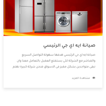
صيانة ايه اي جي الرئيسي
صيانة ايه اي جي الرئيسي هدفها سهولة التواصل السريع
والمباشر مع الشركة لكى يستمتع العميل بالتعامل معنا وان
نبقى متواجدين بشكل مميز فى الاسواق فنحن شركة كبيرة نهتم
بكل التفاصيل المهمة للعميل وان يستمتع بالخدمات التى تنفرد
مشاهدة المزيد
الشركة بها والتى تكون منها خدمة الصيانة التى تكون من أهم
الخدمات التى يرغب بها العميل لأنها تحافظ على كفاءة المنتج
كما أن شركة ايه اي جي تقدم لنا جميع الأجهزة التى نبحث عنها
وأقوى الأسعار التى تكون مناسبة لكثير من العملاء