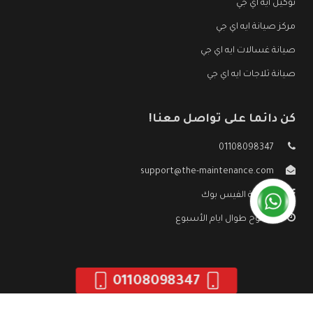
توكيل ايه اي جي
مركز صيانة ايه اي جي
صيانة غسالات ايه اي جي
صيانة ثلاجات ايه اي جي
كن دائما على تواصل معنا!
01108098347
support@the-maintenance.com
صفحة الفيس بوك
مفتوح طوال ايام الأسبوع
01108098347