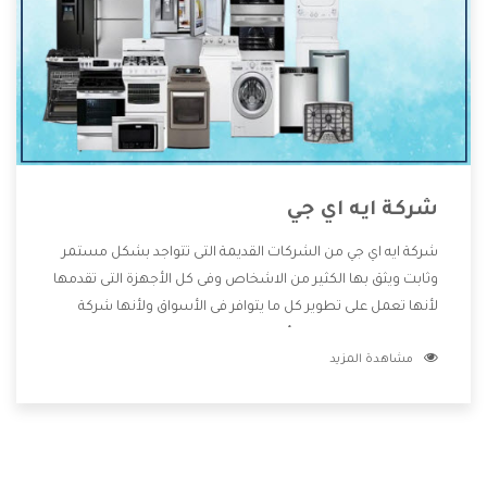
شركة ايه اي جي
شركة ايه اي جي من الشركات القديمة التى تتواجد بشكل مستمر
وثابت ويثق بها الكثير من الاشخاص وفى كل الأجهزة التى تقدمها
لأنها تعمل على تطوير كل ما يتوافر فى الأسواق ولأنها شركة
معروفة تهتم جدا بتوفير أفضل خدمات ما بعد البيع مع المنتجات
مشاهدة المزيد
وتقدم للعملاء أقوى العروض والخصومات التى تسهل على
المستهلك الاستمتاع بشراء جميع ما نقدمه لكم معنا هتجد كل
ما هو جديد وأفضل