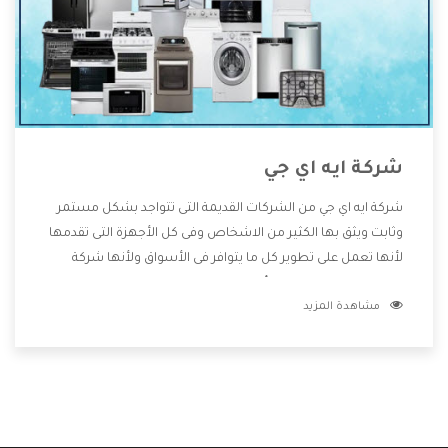
شركة ايه اي جي
شركة ايه اي جي من الشركات القديمة التى تتواجد بشكل مستمر
وثابت ويثق بها الكثير من الاشخاص وفى كل الأجهزة التى تقدمها
لأنها تعمل على تطوير كل ما يتوافر فى الأسواق ولأنها شركة
معروفة تهتم جدا بتوفير أفضل خدمات ما بعد البيع مع المنتجات
مشاهدة المزيد
وتقدم للعملاء أقوى العروض والخصومات التى تسهل على
المستهلك الاستمتاع بشراء جميع ما نقدمه لكم معنا هتجد كل
ما هو جديد وأفضل