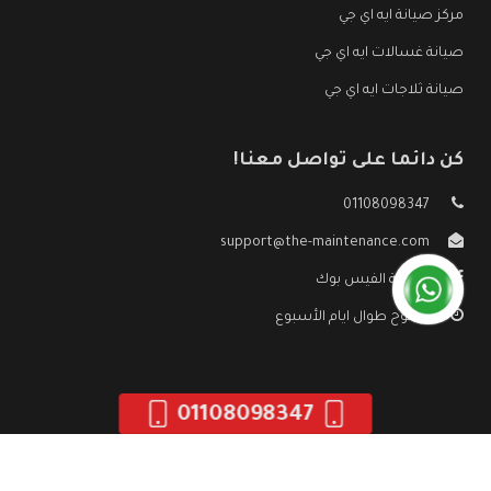
مركز صيانة ايه اي جي
صيانة غسالات ايه اي جي
صيانة ثلاجات ايه اي جي
كن دائما على تواصل معنا!
01108098347
support@the-maintenance.com
صفحة الفيس بوك
مفتوح طوال ايام الأسبوع
01108098347
جميع الحقوق محفوظه ©
صيانة ايه اي جي