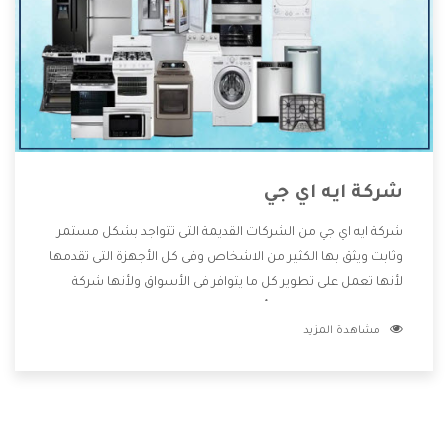
شركة ايه اي جي
شركة ايه اي جي من الشركات القديمة التى تتواجد بشكل مستمر
وثابت ويثق بها الكثير من الاشخاص وفى كل الأجهزة التى تقدمها
لأنها تعمل على تطوير كل ما يتوافر فى الأسواق ولأنها شركة
معروفة تهتم جدا بتوفير أفضل خدمات ما بعد البيع مع المنتجات
مشاهدة المزيد
وتقدم للعملاء أقوى العروض والخصومات التى تسهل على
المستهلك الاستمتاع بشراء جميع ما نقدمه لكم معنا هتجد كل
ما هو جديد وأفضل