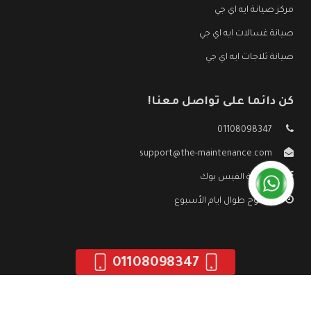
مركز صيانة ايه اي جي
صيانة غسالات ايه اي جي
صيانة ثلاجات ايه اي جي
كن دائما على تواصل معنا!
01108098347
support@the-maintenance.com
صفحة الفيس بوك
مفتوح طوال ايام الأسبوع
01108098347
جميع الحقوق محفوظه ©
صيانة ايه اي جي