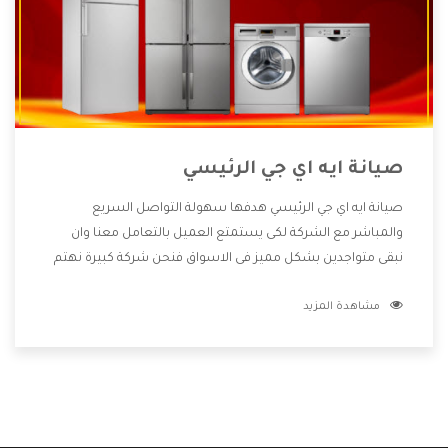
صيانة ايه اي جي الرئيسي
صيانة ايه اي جي الرئيسي هدفها سهولة التواصل السريع
والمباشر مع الشركة لكى يستمتع العميل بالتعامل معنا وان
نبقى متواجدين بشكل مميز فى الاسواق فنحن شركة كبيرة نهتم
بكل التفاصيل المهمة للعميل وان يستمتع بالخدمات التى تنفرد
مشاهدة المزيد
الشركة بها والتى تكون منها خدمة الصيانة التى تكون من أهم
الخدمات التى يرغب بها العميل لأنها تحافظ على كفاءة المنتج
كما أن شركة ايه اي جي تقدم لنا جميع الأجهزة التى نبحث عنها
وأقوى الأسعار التى تكون مناسبة لكثير من العملاء