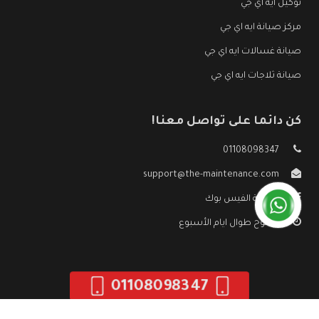
توكيل ايه اي جي
مركز صيانة ايه اي جي
صيانة غسالات ايه اي جي
صيانة ثلاجات ايه اي جي
كن دائما على تواصل معنا!
01108098347
support@the-maintenance.com
صفحة الفيس بوك
مفتوح طوال ايام الأسبوع
01108098347