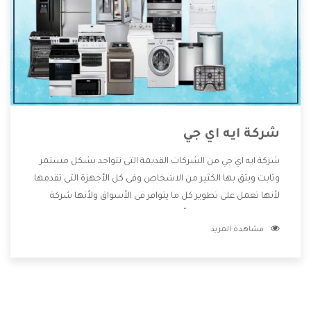
شركة ايه اي جي
شركة ايه اي جي من الشركات القديمة التى تتواجد بشكل مستمر
وثابت ويثق بها الكثير من الاشخاص وفى كل الأجهزة التى تقدمها
لأنها تعمل على تطوير كل ما يتوافر فى الأسواق ولأنها شركة
معروفة تهتم جدا بتوفير أفضل خدمات ما بعد البيع مع المنتجات
مشاهدة المزيد
وتقدم للعملاء أقوى العروض والخصومات التى تسهل على
المستهلك الاستمتاع بشراء جميع ما نقدمه لكم معنا هتجد كل
ما هو جديد وأفضل