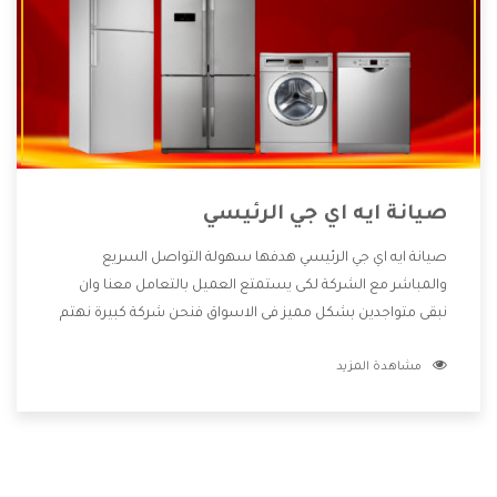
صيانة ايه اي جي الرئيسي
صيانة ايه اي جي الرئيسي هدفها سهولة التواصل السريع
والمباشر مع الشركة لكى يستمتع العميل بالتعامل معنا وان
نبقى متواجدين بشكل مميز فى الاسواق فنحن شركة كبيرة نهتم
بكل التفاصيل المهمة للعميل وان يستمتع بالخدمات التى تنفرد
مشاهدة المزيد
الشركة بها والتى تكون منها خدمة الصيانة التى تكون من أهم
الخدمات التى يرغب بها العميل لأنها تحافظ على كفاءة المنتج
كما أن شركة ايه اي جي تقدم لنا جميع الأجهزة التى نبحث عنها
وأقوى الأسعار التى تكون مناسبة لكثير من العملاء