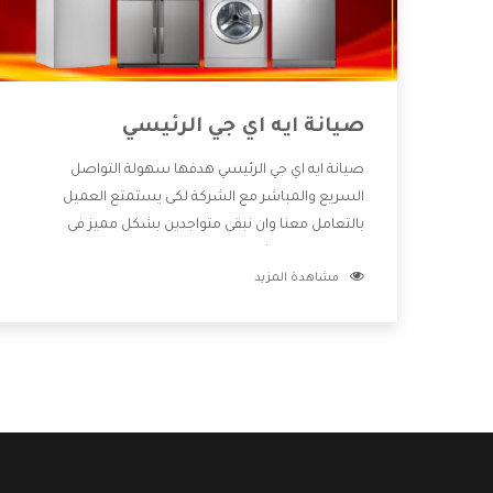
صيانة ايه اي جي الرئيسي
صيانة ايه اي جي الرئيسي هدفها سهولة التواصل
السريع والمباشر مع الشركة لكى يستمتع العميل
بالتعامل معنا وان نبقى متواجدين بشكل مميز فى
الاسواق فنحن شركة كبيرة نهتم بكل التفاصيل المهمة
مشاهدة المزيد
للعميل وان يستمتع بالخدمات التى تنفرد الشركة بها
والتى تكون منها خدمة الصيانة التى تكون من أهم
الخدمات التى يرغب بها العميل لأنها تحافظ على كفاءة
المنتج كما أن شركة ايه اي جي تقدم لنا جميع الأجهزة التى
نبحث عنها وأقوى الأسعار التى تكون مناسبة لكثير من
العملاء