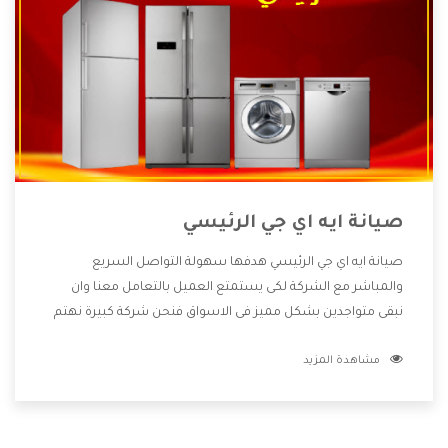
صيانة ايه اي جي الرئيسي
صيانة ايه اي جي الرئيسي هدفها سهولة التواصل السريع
والمباشر مع الشركة لكى يستمتع العميل بالتعامل معنا وان
نبقى متواجدين بشكل مميز فى الاسواق فنحن شركة كبيرة نهتم
بكل التفاصيل المهمة للعميل وان يستمتع بالخدمات التى تنفرد
مشاهدة المزيد
الشركة بها والتى تكون منها خدمة الصيانة التى تكون من أهم
الخدمات التى يرغب بها العميل لأنها تحافظ على كفاءة المنتج
كما أن شركة ايه اي جي تقدم لنا جميع الأجهزة التى نبحث عنها
وأقوى الأسعار التى تكون مناسبة لكثير من العملاء