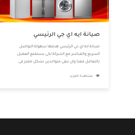
صيانة ايه اي جي الرئيسي
صيانة ايه اي جي الرئيسي هدفها سهولة التواصل
السريع والمباشر مع الشركة لكى يستمتع العميل
بالتعامل معنا وان نبقى متواجدين بشكل مميز فى
الاسواق فنحن شركة كبيرة نهتم بكل التفاصيل المهمة
مشاهدة المزيد
للعميل وان يستمتع بالخدمات التى تنفرد الشركة بها
والتى تكون منها خدمة الصيانة التى تكون من أهم
الخدمات التى يرغب بها العميل لأنها تحافظ على كفاءة
المنتج كما أن شركة ايه اي جي تقدم لنا جميع الأجهزة التى
نبحث عنها وأقوى الأسعار التى تكون مناسبة لكثير من
العملاء