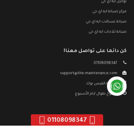
توكيل ايه اي جي
مركز صيانة ايه اي جي
صيانة غسالات ايه اي جي
صيانة ثلاجات ايه اي جي
كن دائما على تواصل معنا!
01108098347
support@the-maintenance.com
صفحة الفيس بوك
مفتوح طوال ايام الأسبوع
01108098347