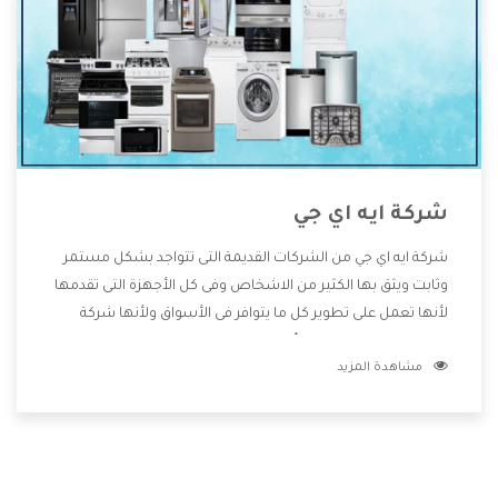
شركة ايه اي جي
شركة ايه اي جي من الشركات القديمة التى تتواجد بشكل مستمر
وثابت ويثق بها الكثير من الاشخاص وفى كل الأجهزة التى تقدمها
لأنها تعمل على تطوير كل ما يتوافر فى الأسواق ولأنها شركة
معروفة تهتم جدا بتوفير أفضل خدمات ما بعد البيع مع المنتجات
مشاهدة المزيد
وتقدم للعملاء أقوى العروض والخصومات التى تسهل على
المستهلك الاستمتاع بشراء جميع ما نقدمه لكم معنا هتجد كل
ما هو جديد وأفضل