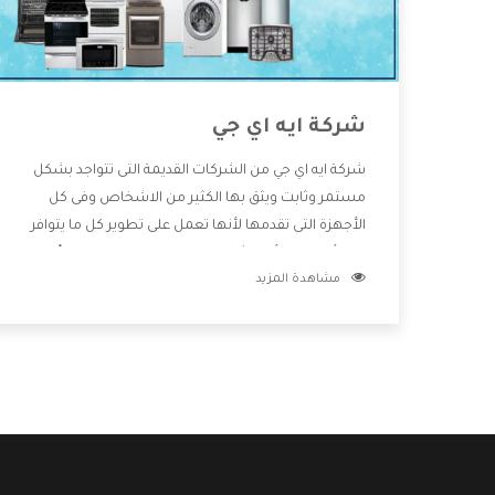
شركة ايه اي جي
شركة ايه اي جي من الشركات القديمة التى تتواجد بشكل
مستمر وثابت ويثق بها الكثير من الاشخاص وفى كل
الأجهزة التى تقدمها لأنها تعمل على تطوير كل ما يتوافر
فى الأسواق ولأنها شركة معروفة تهتم جدا بتوفير أفضل
مشاهدة المزيد
خدمات ما بعد البيع مع المنتجات وتقدم للعملاء أقوى
العروض والخصومات التى تسهل على المستهلك
الاستمتاع بشراء جميع ما نقدمه لكم معنا هتجد كل ما
هو جديد وأفضل