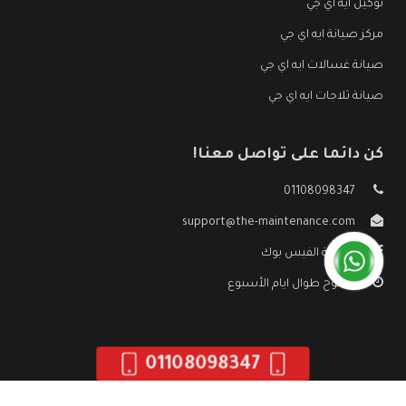
توكيل ايه اي جي
مركز صيانة ايه اي جي
صيانة غسالات ايه اي جي
صيانة ثلاجات ايه اي جي
كن دائما على تواصل معنا!
01108098347
support@the-maintenance.com
صفحة الفيس بوك
مفتوح طوال ايام الأسبوع
01108098347