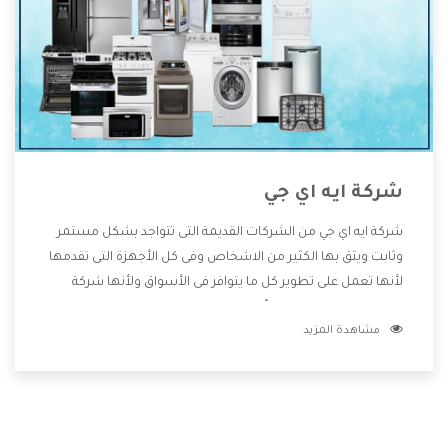
شركة ايه اي جي
شركة ايه اي جي من الشركات القديمة التى تتواجد بشكل مستمر
وثابت ويثق بها الكثير من الاشخاص وفى كل الأجهزة التى تقدمها
لأنها تعمل على تطوير كل ما يتوافر فى الأسواق ولأنها شركة
معروفة تهتم جدا بتوفير أفضل خدمات ما بعد البيع مع المنتجات
مشاهدة المزيد
وتقدم للعملاء أقوى العروض والخصومات التى تسهل على
المستهلك الاستمتاع بشراء جميع ما نقدمه لكم معنا هتجد كل
ما هو جديد وأفضل