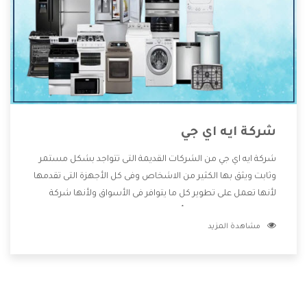
شركة ايه اي جي
شركة ايه اي جي من الشركات القديمة التى تتواجد بشكل مستمر
وثابت ويثق بها الكثير من الاشخاص وفى كل الأجهزة التى تقدمها
لأنها تعمل على تطوير كل ما يتوافر فى الأسواق ولأنها شركة
معروفة تهتم جدا بتوفير أفضل خدمات ما بعد البيع مع المنتجات
مشاهدة المزيد
وتقدم للعملاء أقوى العروض والخصومات التى تسهل على
المستهلك الاستمتاع بشراء جميع ما نقدمه لكم معنا هتجد كل
ما هو جديد وأفضل