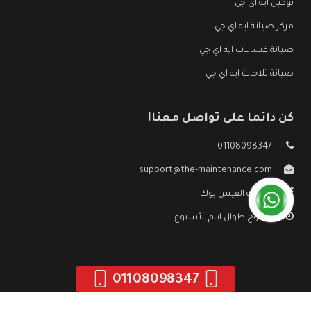
توكيل ايه اي جي
مركز صيانة ايه اي جي
صيانة غسالات ايه اي جي
صيانة ثلاجات ايه اي جي
كن دائما على تواصل معنا!
01108098347
support@the-maintenance.com
صفحة الفيس بوك
مفتوح طوال ايام الأسبوع
01108098347